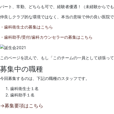
年
か
6
も
パート、常勤、どちらも可で、経験者優遇！（未経験からでも
月
と
仲良しクラブ的な環境ではなく、本当の意味で仲の良い医院で
29
歯
日
科
・歯科衛生士の募集はこちら
ク
リ
・歯科助手/受付/歯科カウンセラーの募集はこちら
ニ
ッ
ク
このページを読んで、もし「このチームの一員として頑張って
募集中の職種
今回募集するのは、下記の職種のスタッフです。
歯科衛生士１名
歯科助手１名
→募集要項はこちら