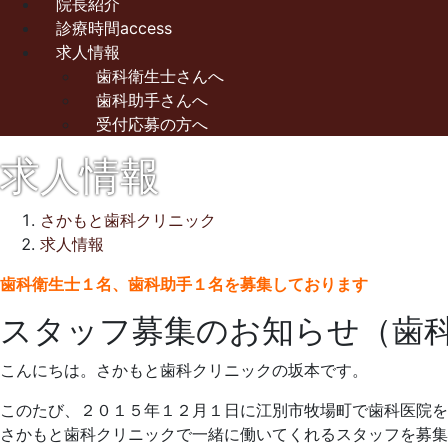
院長紹介
診療時間access
求人情報
歯科衛生士さんへ
歯科助手さんへ
受付応募の方へ
求人情報
さかもと歯科クリニック
求人情報
2015
歯科衛生士１名、歯科助手１名を募集しております
年
スタッフ募集のお知らせ（歯
8
月
こんにちは。さかもと歯科クリニックの坂本です。
13
日
このたび、２０１５年１２月１日に江別市牧場町で歯科医院を
2022
さ
さかもと歯科クリニックで一緒に働いてくれるスタッフを募集