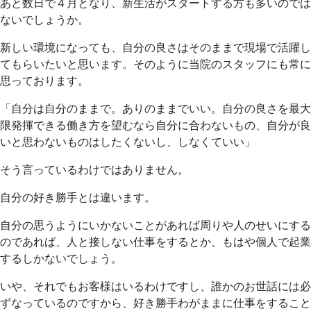
日
科
あと数日で４月となり、新生活がスタートする方も多いのでは
ク
ないでしょうか。
リ
新しい環境になっても、自分の良さはそのままで現場で活躍し
ニ
てもらいたいと思います。そのように当院のスタッフにも常に
ッ
思っております。
ク
「自分は自分のままで。ありのままでいい。自分の良さを最大
限発揮できる働き方を望むなら自分に合わないもの、自分が良
いと思わないものはしたくないし、しなくていい」
そう言っているわけではありません。
自分の好き勝手とは違います。
自分の思うようにいかないことがあれば周りや人のせいにする
のであれば、人と接しない仕事をするとか、もはや個人で起業
するしかないでしょう。
いや、それでもお客様はいるわけですし、誰かのお世話には必
ずなっているのですから、好き勝手わがままに仕事をすること