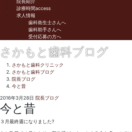
院長紹介
診療時間access
求人情報
歯科衛生士さんへ
歯科助手さんへ
受付応募の方へ
さかもと歯科ブログ
さかもと歯科クリニック
さかもと歯科ブログ
院長ブログ
今と昔
2021
さ
2016年3月28日
院長ブログ
今と昔
年
か
10
も
月
と
３月最終週になりました?
1
歯