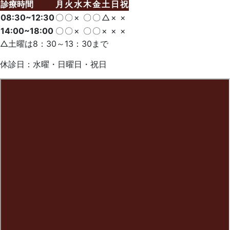
診療時間
月
火
水
木
金
土
日
祝
08:30~12:30
〇
〇
×
〇
〇
△
×
×
14:00~18:00
〇
〇
×
〇
〇
×
×
×
△土曜は8：30～13：30まで
休診日：水曜・日曜日・祝日