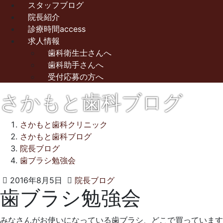
スタッフブログ
院長紹介
診療時間access
求人情報
歯科衛生士さんへ
歯科助手さんへ
受付応募の方へ
さかもと歯科ブログ
さかもと歯科クリニック
さかもと歯科ブログ
院長ブログ
歯ブラシ勉強会
2021
さ
2016年8月5日
院長ブログ
歯ブラシ勉強会
年
か
10
も
月
と
みなさんがお使いになっている歯ブラシ、どこで買っています