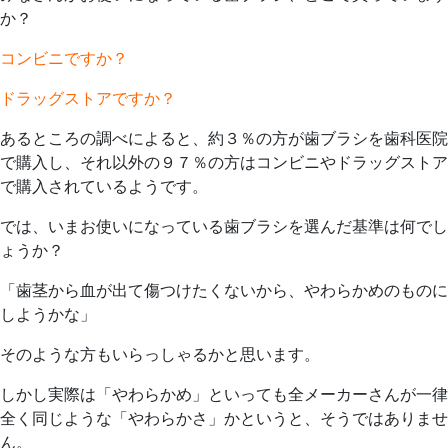
1
歯
か？
日
科
ク
コンビニですか？
リ
ドラッグストアですか？
ニ
ッ
あるところの調べによると、約３％の方が歯ブラシを歯科医院
ク
で購入し、それ以外の９７％の方はコンビニやドラッグストア
で購入されているようです。
では、いまお使いになっている歯ブラシを選んだ基準は何でし
ょうか？
「歯茎から血が出て傷つけたくないから、やわらかめのものに
しようかな」
そのような方もいらっしゃるかと思います。
しかし実際は「やわらかめ」といっても全メーカーさんが一律
全く同じような「やわらかさ」かというと、そうではありませ
ん。