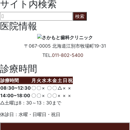
サイト内検索
医院情報
〒067-0005
北海道江別市牧場町19-31
TEL.
011-802-5400
診療時間
診療時間
月
火
水
木
金
土
日
祝
08:30~12:30
〇
〇
×
〇
〇
△
×
×
14:00~18:00
〇
〇
×
〇
〇
×
×
×
△土曜は8：30～13：30まで
休診日：水曜・日曜日・祝日