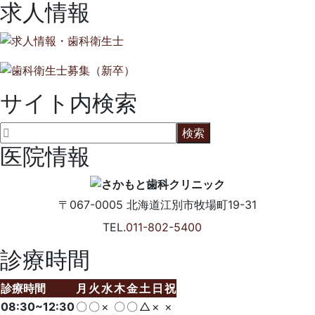
求人情報
サイト内検索
医院情報
〒067-0005
北海道江別市牧場町19-31
TEL.
011-802-5400
診療時間
診療時間
月
火
水
木
金
土
日
祝
08:30~12:30
〇
〇
×
〇
〇
△
×
×