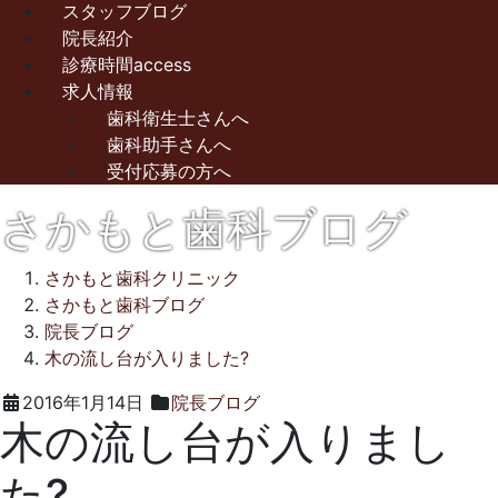
スタッフブログ
院長紹介
診療時間access
求人情報
歯科衛生士さんへ
歯科助手さんへ
受付応募の方へ
さかもと歯科ブログ
さかもと歯科クリニック
さかもと歯科ブログ
院長ブログ
木の流し台が入りました?
2021
さ
2016年1月14日
院長ブログ
木の流し台が入りまし
年
か
10
も
た?
月
と