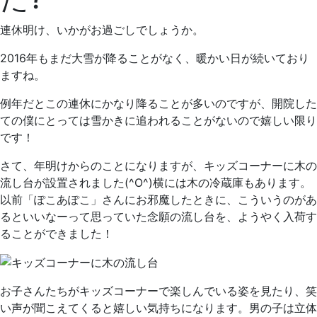
1
歯
日
科
連休明け、いかがお過ごしでしょうか。
ク
リ
2016年もまだ大雪が降ることがなく、暖かい日が続いており
ニ
ますね。
ッ
例年だとこの連休にかなり降ることが多いのですが、開院した
ク
ての僕にとっては雪かきに追われることがないので嬉しい限り
です！
さて、年明けからのことになりますが、キッズコーナーに木の
流し台が設置されました(^O^)横には木の冷蔵庫もあります。
以前「ぽこあぽこ」さんにお邪魔したときに、こういうのがあ
るといいなーって思っていた念願の流し台を、ようやく入荷す
ることができました！
お子さんたちがキッズコーナーで楽しんでいる姿を見たり、笑
い声が聞こえてくると嬉しい気持ちになります。男の子は立体