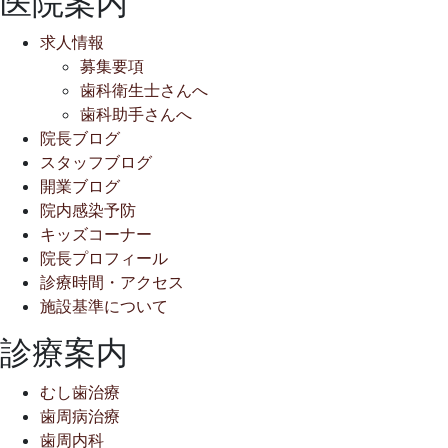
医院案内
年
か
4
も
求人情報
月
と
募集要項
7
歯
歯科衛生士さんへ
日
科
歯科助手さんへ
ク
院長ブログ
リ
スタッフブログ
ニ
開業ブログ
ッ
院内感染予防
ク
キッズコーナー
院長プロフィール
診療時間・アクセス
施設基準について
診療案内
むし歯治療
歯周病治療
歯周内科