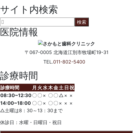
サイト内検索
医院情報
〒067-0005
北海道江別市牧場町19-31
TEL.
011-802-5400
診療時間
診療時間
月
火
水
木
金
土
日
祝
08:30~12:30
〇
〇
×
〇
〇
△
×
×
14:00~18:00
〇
〇
×
〇
〇
×
×
×
△土曜は8：30～13：30まで
休診日：水曜・日曜日・祝日