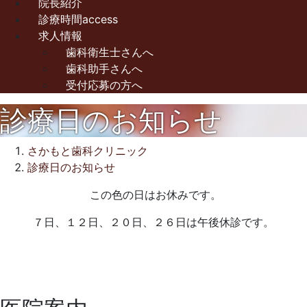
院長紹介
診療時間access
求人情報
歯科衛生士さんへ
歯科助手さんへ
受付応募の方へ
診療日のお知らせ
さかもと歯科クリニック
診療日のお知らせ
2022
この色の日はお休みです。
年
７日、１２日、２０日、２６日は午後休診です。
1
月
21
日
2023
さ