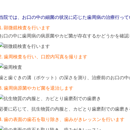
当院では、お口の中の細菌の状況に応じた歯周病の治療行って
2
0
1. 顕微鏡検査を行います
1
お口の中に歯周病の病原菌やカビ菌が存在するかどうかを確認
5
年
1
1
2. 歯周検査を行い、口腔内写真を撮ります
月
5
日
さ
歯と歯ぐきの溝（ポケット）の深さを測り、治療前のお口の中
か
も
3. 歯周病原菌やカビ菌を退治します
と
年
歯
科
月
ク
必要に応じて、抗生物質の内服と、カビとり歯磨剤での歯磨き
リ
ニ
4. 歯の表面の歯石を取り除き、歯みがきレッスンを行います
日
ッ
ク