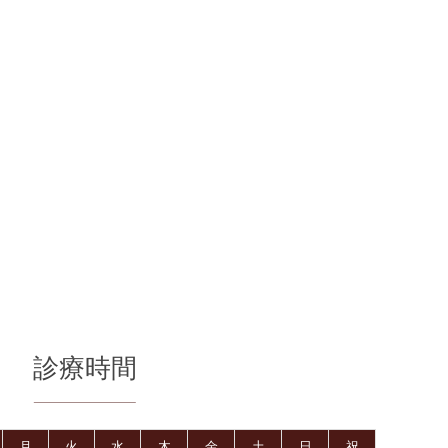
診療時間
月
火
水
木
金
土
日
祝