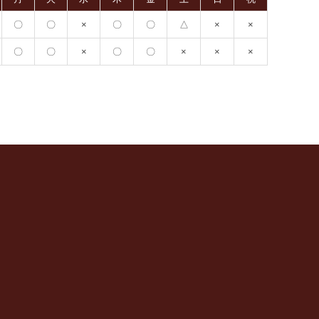
〇
〇
×
〇
〇
△
×
×
〇
〇
×
〇
〇
×
×
×