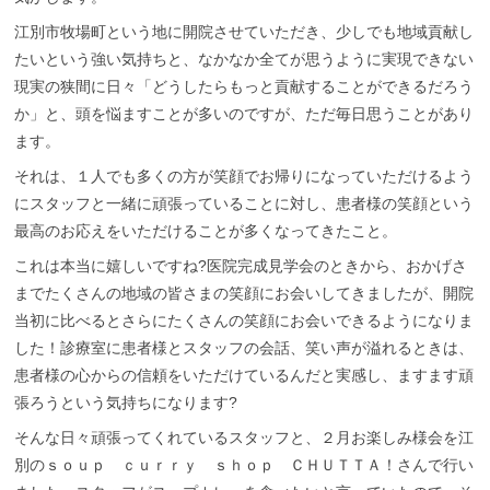
江別市牧場町という地に開院させていただき、少しでも地域貢献し
たいという強い気持ちと、なかなか全てが思うように実現できない
現実の狭間に日々「どうしたらもっと貢献することができるだろう
か」と、頭を悩ますことが多いのですが、ただ毎日思うことがあり
ます。
それは、１人でも多くの方が笑顔でお帰りになっていただけるよう
にスタッフと一緒に頑張っていることに対し、患者様の笑顔という
最高のお応えをいただけることが多くなってきたこと。
これは本当に嬉しいですね?医院完成見学会のときから、おかげさ
までたくさんの地域の皆さまの笑顔にお会いしてきましたが、開院
当初に比べるとさらにたくさんの笑顔にお会いできるようになりま
した！診療室に患者様とスタッフの会話、笑い声が溢れるときは、
患者様の心からの信頼をいただけているんだと実感し、ますます頑
張ろうという気持ちになります?
そんな日々頑張ってくれているスタッフと、２月お楽しみ様会を江
別のｓｏｕｐ ｃｕｒｒｙ ｓｈｏｐ ＣＨＵＴＴＡ！さんで行い