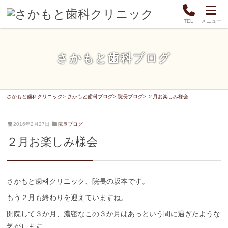
TEL
メニュー
さかもと歯科ブログ
さかもと歯科クリニック
さかもと歯科ブログ
院長ブログ
２月お楽しみ様会
2
さ
2016年2月27日
院長ブログ
0
か
２月お楽しみ様会
2
も
1
と
年
歯
1
科
0
ク
さかもと歯科クリニック、院長の坂本です。
月
リ
もう２月も終わりを迎えていますね。
1
ニ
日
ッ
開院して３か月、濃密なこの３か月はあっという間に過ぎたような
ク
気がします。