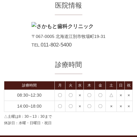
医院情報
〒067-0005
北海道江別市牧場町19-31
011-802-5400
TEL.
診療時間
診療時間
月
火
水
木
金
土
日
祝
08:30~12:30
〇
〇
×
〇
〇
△
×
×
14:00~18:00
〇
〇
×
〇
〇
×
×
×
△土曜は8：30～13：30まで
休診日：水曜・日曜日・祝日