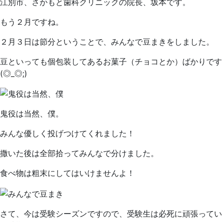
日
科
江別市、さかもと歯科クリニックの院長、坂本です。
ク
もう２月ですね。
リ
ニ
２月３日は節分ということで、みんなで豆まきをしました。
ッ
ク
豆といっても個包装してあるお菓子（チョコとか）ばかりです
(◎_◎;)
鬼役は当然、僕。
みんな優しく投げつけてくれました！
撒いた後は全部拾ってみんなで分けました。
食べ物は粗末にしてはいけませんよ！
さて、今は受験シーズンですので、受験生は必死に頑張ってい