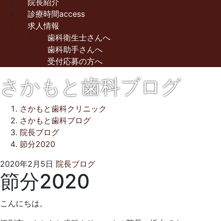
院長紹介
診療時間access
求人情報
歯科衛生士さんへ
歯科助手さんへ
受付応募の方へ
さかもと歯科ブログ
さかもと歯科クリニック
さかもと歯科ブログ
院長ブログ
節分2020
2021
さ
2020年2月5日
院長ブログ
節分2020
年
か
10
も
月
と
こんにちは。
1
歯