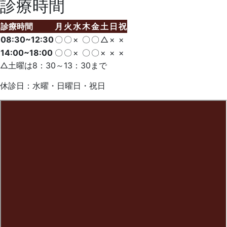
診療時間
診療時間
月
火
水
木
金
土
日
祝
08:30~12:30
〇
〇
×
〇
〇
△
×
×
14:00~18:00
〇
〇
×
〇
〇
×
×
×
△土曜は8：30～13：30まで
休診日：水曜・日曜日・祝日