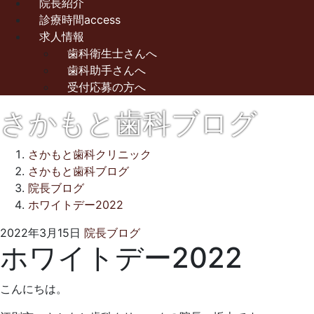
院長紹介
診療時間access
求人情報
歯科衛生士さんへ
歯科助手さんへ
受付応募の方へ
さかもと歯科ブログ
さかもと歯科クリニック
さかもと歯科ブログ
院長ブログ
ホワイトデー2022
2022
さ
2022年3月15日
院長ブログ
ホワイトデー2022
年
か
3
も
月
と
こんにちは。
15
歯