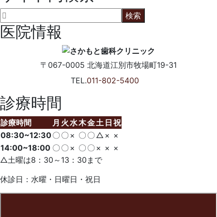
医院情報
〒067-0005
北海道江別市牧場町19-31
TEL.
011-802-5400
診療時間
診療時間
月
火
水
木
金
土
日
祝
08:30~12:30
〇
〇
×
〇
〇
△
×
×
14:00~18:00
〇
〇
×
〇
〇
×
×
×
△土曜は8：30～13：30まで
休診日：水曜・日曜日・祝日