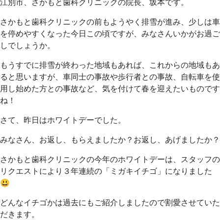
日
科
江別市、さかもと歯科クリニックの院長、坂本です。
ク
さかもと歯科クリニックの前もようやく排雪が進み、少しは車
リ
を停めやすくなった今日この頃ですが、みなさんいかがお過ご
ニ
しでしょうか。
ッ
ク
もうすでに排雪が終わった地域もあれば、これからの地域もあ
ると思いますが、車同士の事故や歩行者との事故、自転車を使
用し始めた方との事故など、気を付けて春を迎えたいものです
ね！
さて、昨日はホワイトデーでした。
みなさん、お返し、もらえましたか？お返し、あげましたか？
さかもと歯科クリニックの今年のホワイトデーは、スタッフの
リクエストにより３年連続の「ミガキイチゴ」になりました
😃
どんなイチゴかは過去にもご紹介しましたので割愛させていた
だきます。