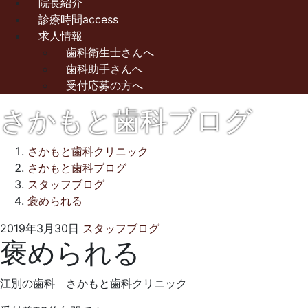
院長紹介
診療時間access
求人情報
歯科衛生士さんへ
歯科助手さんへ
受付応募の方へ
さかもと歯科ブログ
さかもと歯科クリニック
さかもと歯科ブログ
スタッフブログ
褒められる
2021
さ
2019年3月30日
スタッフブログ
褒められる
年
か
10
も
月
と
江別の歯科 さかもと歯科クリニック
1
歯