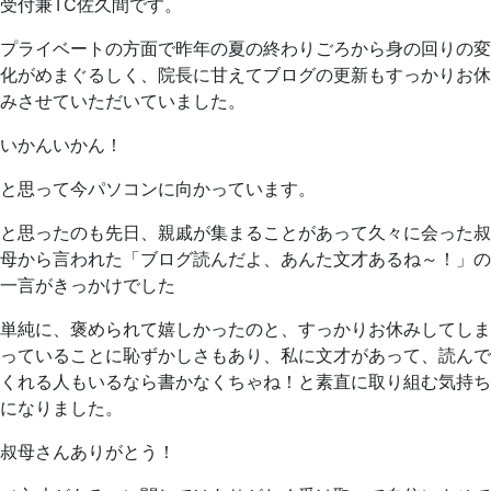
日
科
受付兼TC佐久間です。
ク
プライベートの方面で昨年の夏の終わりごろから身の回りの変
リ
化がめまぐるしく、院長に甘えてブログの更新もすっかりお休
ニ
みさせていただいていました。
ッ
ク
いかんいかん！
と思って今パソコンに向かっています。
と思ったのも先日、親戚が集まることがあって久々に会った叔
母から言われた「ブログ読んだよ、あんた文才あるね～！」の
一言がきっかけでした
単純に、褒められて嬉しかったのと、すっかりお休みしてしま
っていることに恥ずかしさもあり、私に文才があって、読んで
くれる人もいるなら書かなくちゃね！と素直に取り組む気持ち
になりました。
叔母さんありがとう！