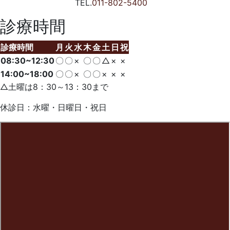
TEL.
011-802-5400
診療時間
診療時間
月
火
水
木
金
土
日
祝
08:30~12:30
〇
〇
×
〇
〇
△
×
×
14:00~18:00
〇
〇
×
〇
〇
×
×
×
△土曜は8：30～13：30まで
休診日：水曜・日曜日・祝日